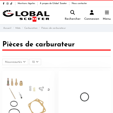
Mentions légales
A propos de Global Scooter
Nous contacter
Rechercher
Connexion
Menu
Accueil
Moto
Carburation
Pièces de carburateur
Pièces de carburateur
Nouveautés
12