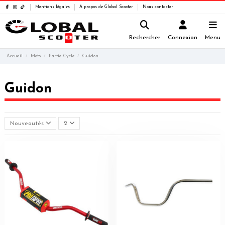
Mentions légales
A propos de Global Scooter
Nous contacter
Rechercher
Connexion
Menu
Accueil
Moto
Partie Cycle
Guidon
Guidon
Nouveautés
2