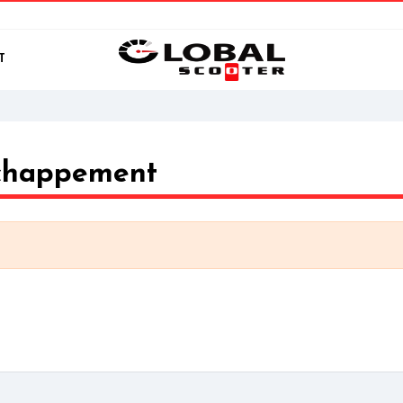
T
Echappement