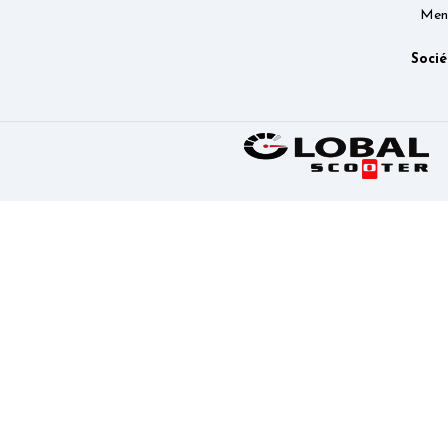
Ment
Socié