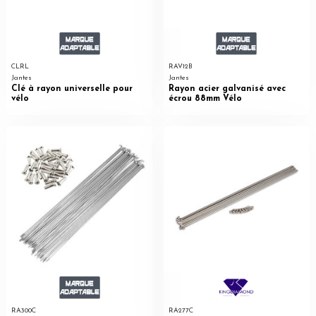
CLRL
RAV12B
Jantes
Jantes
Clé à rayon universelle pour
Rayon acier galvanisé avec
vélo
écrou 88mm Vélo
RA300C
RA277C