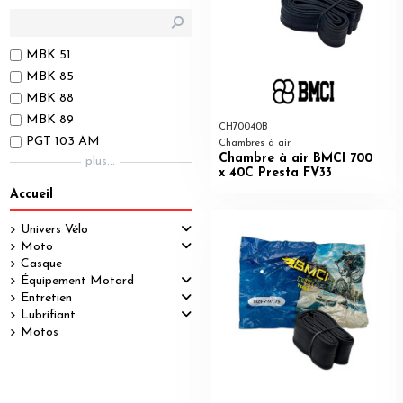
MBK 51
MBK 85
MBK 88
MBK 89
CH70040B
PGT 103 AM
Chambres à air
Chambre à air BMCI 700
plus...
x 40C Presta FV33
Accueil
Univers Vélo
Moto
Casque
Équipement Motard
Entretien
Lubrifiant
Motos