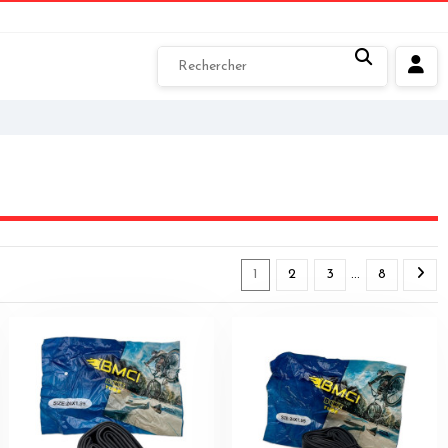
1
2
3
…
8