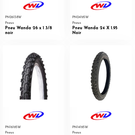
PN26138W
PN24195W
Pneus
Pneus
Pneu Wanda 26 x 1 3/8
Pneu Wanda 24 X 1.95
noir
Noir
PN16195W
PN14195W
Pneus
Pneus