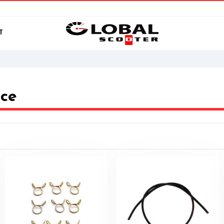
T
nce