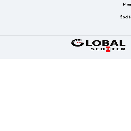
Ment
Socié