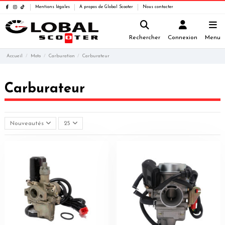
Mentions légales
A propos de Global Scooter
Nous contacter
Rechercher
Connexion
Menu
Accueil
Moto
Carburation
Carburateur
Carburateur
Nouveautés
25