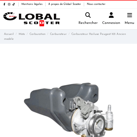
Mentions légales
A propos de Global Scooter
Nous contacter
Rechercher
Connexion
Menu
Accueil
Moto
Carburation
Carburateur
Carburateur Hailuxe Peugeot 103 Ancien
modèle