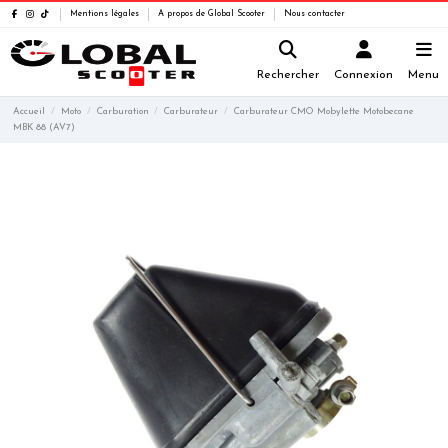
Mentions légales
A propos de Global Scooter
Nous contacter
Rechercher
Connexion
Menu
Accueil
Moto
Carburation
Carburateur
Carburateur CMO Mobylette Motobecane
MBK 88 (AV7)