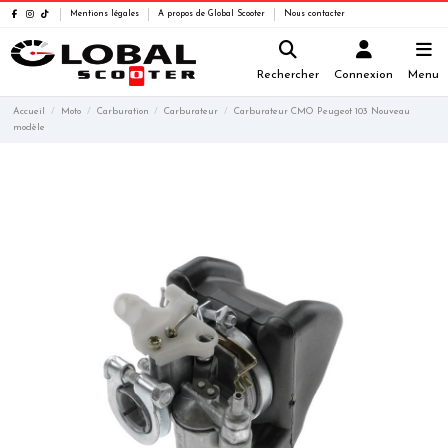
Mentions légales
A propos de Global Scooter
Nous contacter
Rechercher
Connexion
Menu
Accueil
Moto
Carburation
Carburateur
Carburateur CMO Peugeot 103 Nouveau
modèle