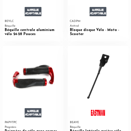
BEVLC
CADPM
Béquille
Antivol
Béquille centrale aluminium
Bloque disque Vélo - Moto -
vélo 24-28 Pouces
Scooter
PAPVTPC
BEAVE
Poignées
Béquille