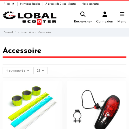
Mentions légales
A propos de Global Scooter
Nous contacter
Rechercher
Connexion
Menu
Accueil
Univers Vélo
Accessoire
Accessoire
Nouveautés
25