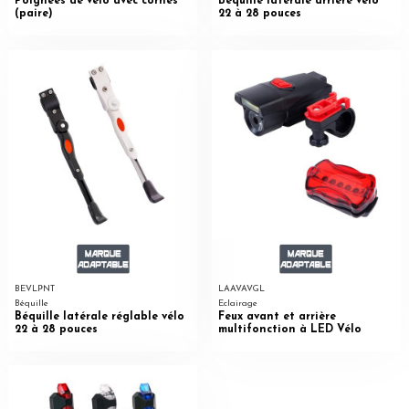
Poignées de vélo avec cornes
Béquille latérale arrière vélo
(paire)
22 à 28 pouces
BEVLPNT
LAAVAVGL
Béquille
Eclairage
Béquille latérale réglable vélo
Feux avant et arrière
22 à 28 pouces
multifonction à LED Vélo