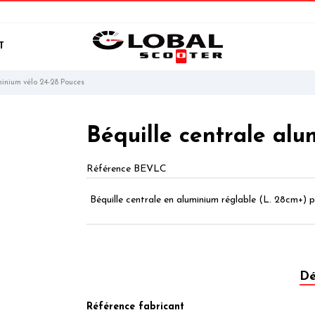
T
minium vélo 24-28 Pouces
Béquille centrale al
Référence
BEVLC
Béquille centrale en aluminium réglable (L. 28cm+) 
Dé
Référence fabricant