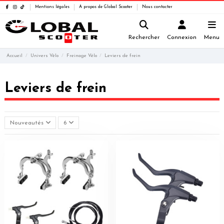
Mentions légales
A propos de Global Scooter
Nous contacter
Rechercher
Connexion
Menu
Accueil
Univers Vélo
Freinage Vélo
Leviers de frein
Leviers de frein
Nouveautés
6