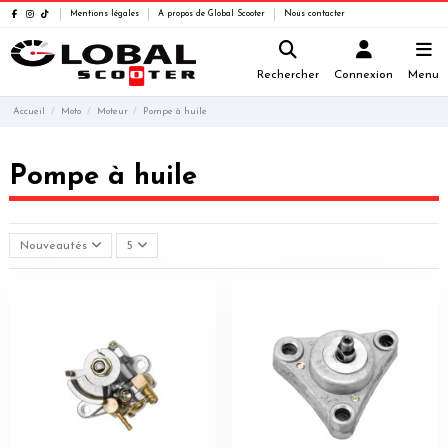
Mentions légales
A propos de Global Scooter
Nous contacter
Rechercher
Connexion
Menu
Accueil
Moto
Moteur
Pompe à huile
Pompe à huile
Nouveautés
5