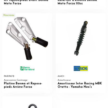
Kit repose-pieds avant Benma
Réservoir d'essence Benma
Moto Forza
Moto Forza 110cc
Nouveau
PARPAFB
AMOI
Accessoires Carénage
Amortisseur
Platine Benma et Repose-
Amortisseur Inter Racing MBK
pieds Arrière Forza
Ovetto - Yamaha Neo's