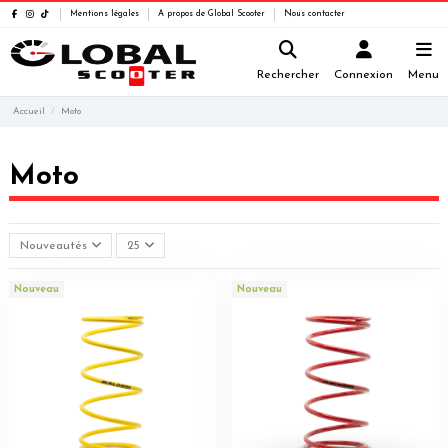
Mentions légales
A propos de Global Scooter
Nous contacter
Rechercher
Connexion
Menu
Accueil
Moto
Moto
Nouveautés
25
Nouveau
Nouveau