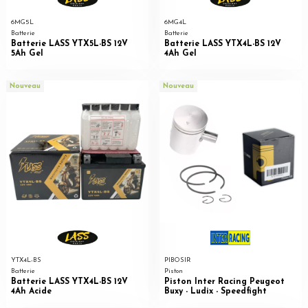
6MG5L
6MG4L
Batterie
Batterie
Batterie LASS YTX5L-BS 12V
Batterie LASS YTX4L-BS 12V
5Ah Gel
4Ah Gel
Nouveau
Nouveau
YTX4L-BS
PIBOSIR
Batterie
Piston
Batterie LASS YTX4L-BS 12V
Piston Inter Racing Peugeot
4Ah Acide
Buxy - Ludix - Speedfight