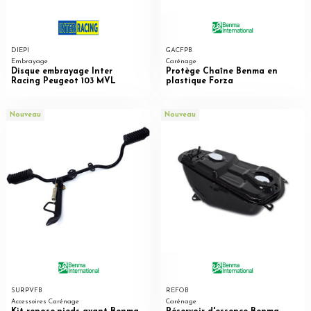
DIEPI
GACFPB
Embrayage
Carénage
Disque embrayage Inter
Protège Chaîne Benma en
Racing Peugeot 103 MVL
plastique Forza
Nouveau
Nouveau
SURPVFB
REFOB
Accessoires Carénage
Carénage