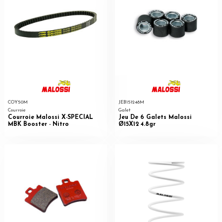
COY50M
JEB151248M
Courroie
Galet
Courroie Malossi X-SPECIAL
Jeu De 6 Galets Malossi
MBK Booster - Nitro
Ø15X12 4.8gr