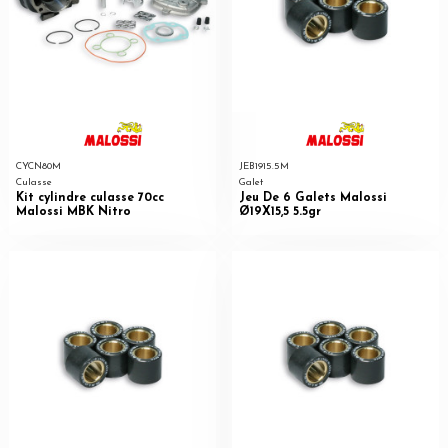
CYCN80M
JEB1915.5M
Culasse
Galet
Kit cylindre culasse 70cc
Jeu De 6 Galets Malossi
Malossi MBK Nitro
Ø19X15,5 5.5gr