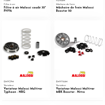
FI38M
FEFABM
Filtre à air
Mâchoire de frein
Filtre à air Malossi coudé 30°
Mâchoire de frein Malossi
PHVA
Booster 50
EMVCPM
EMVY50M
Variateur
Variateur
Variateur Malossi Multivar
Variateur Malossi Multivar
Typhoon - NRG
MBK Booster - Nitro