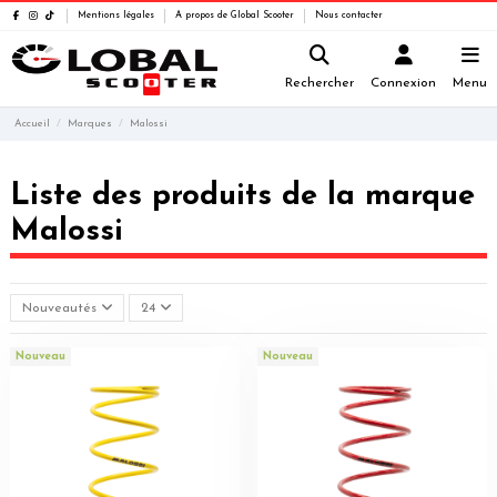
Mentions légales
A propos de Global Scooter
Nous contacter
Rechercher
Connexion
Menu
Accueil
Marques
Malossi
Liste des produits de la marque
Malossi
Nouveautés
24
Nouveau
Nouveau