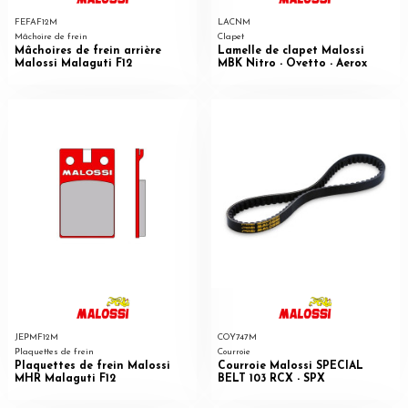
FEFAF12M
LACNM
Mâchoire de frein
Clapet
Mâchoires de frein arrière
Lamelle de clapet Malossi
Malossi Malaguti F12
MBK Nitro - Ovetto - Aerox
JEPMF12M
COY747M
Plaquettes de frein
Courroie
Plaquettes de frein Malossi
Courroie Malossi SPECIAL
MHR Malaguti F12
BELT 103 RCX - SPX