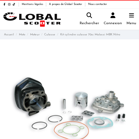
Mentions légales
A propos de Global Scooter
Nous contacter
Rechercher
Connexion
Menu
Accueil
Moto
Moteur
Culasse
Kit cylindre culasse 70cc Malossi MBK Nitro