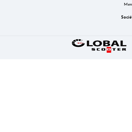
Ment
Socié