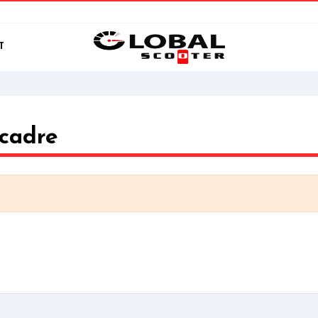
T
 cadre