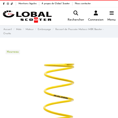
Mentions légales
A propos de Global Scooter
Nous contacter
Rechercher
Connexion
Menu
Accueil
Moto
Moteur
Embrayage
Ressort de Poussée Malossi MBK Booster -
Ovetto
Nouveau