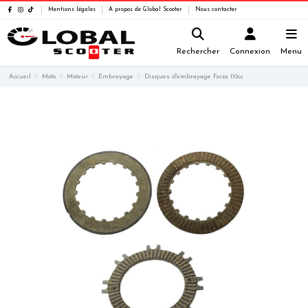
Mentions légales
A propos de Global Scooter
Nous contacter
Rechercher
Connexion
Menu
Accueil
Moto
Moteur
Embrayage
Disques d'embrayage Forza 110cc