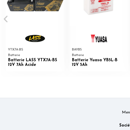
YTX7A-BS
BAYB5
Batterie
Batterie
Batterie LASS YTX7A-BS
Batterie Yuasa YB5L-B
12V 7Ah Acide
12V 5Ah
Ment
Socié