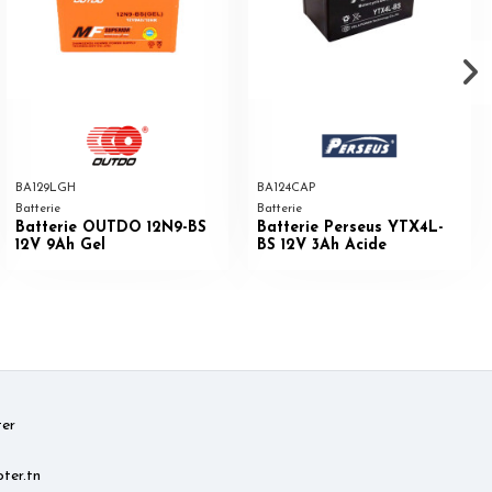
BA129LGH
BA124CAP
Batterie
Batterie
Batterie OUTDO 12N9-BS
Batterie Perseus YTX4L-
12V 9Ah Gel
BS 12V 3Ah Acide
er
ter.tn