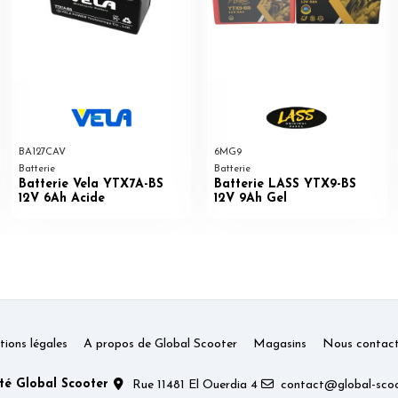
BA127CAV
6MG9
Batterie
Batterie
Batterie Vela YTX7A-BS
Batterie LASS YTX9-BS
12V 6Ah Acide
12V 9Ah Gel
ions légales
A propos de Global Scooter
Magasins
Nous contact
té Global Scooter
Rue 11481 El Ouerdia 4
contact@global-scoo