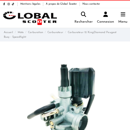
Mentions légales
A propos de Global Scooter
Nous contacter
Rechercher
Connexion
Menu
Accueil
Moto
Carburation
Carburateur
Carburateur 12 KingDiamond Peugeot
Buxy - Speedfight