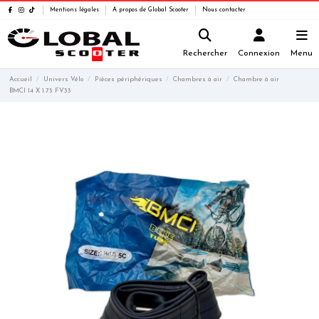
Mentions légales
A propos de Global Scooter
Nous contacter
Rechercher
Connexion
Menu
Accueil
Univers Vélo
Pièces périphériques
Chambres à air
Chambre à air
BMCI 14 X 1.75 FV33