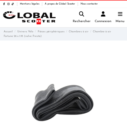
Mentions légales
A propos de Global Scooter
Nous contacter
Rechercher
Connexion
Menu
Accueil
Univers Vélo
Pièces périphériques
Chambres à air
Chambre à air
Fortune 26 x 1.95 (valve Presta)