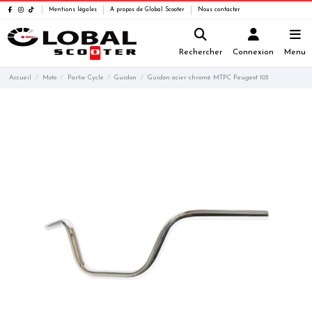
Mentions légales
A propos de Global Scooter
Nous contacter
Rechercher
Connexion
Menu
Accueil
Moto
Partie Cycle
Guidon
Guidon acier chromé MTPC Peugeot 103