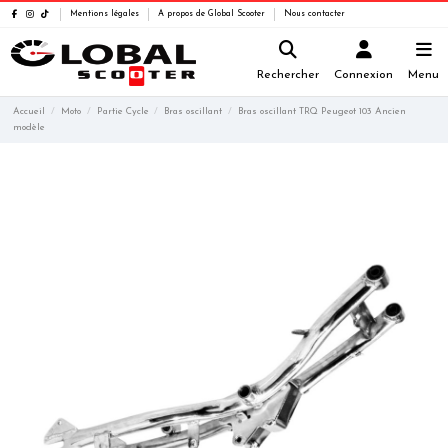
Mentions légales
A propos de Global Scooter
Nous contacter
Rechercher
Connexion
Menu
Accueil
Moto
Partie Cycle
Bras oscillant
Bras oscillant TRQ Peugeot 103 Ancien
modèle