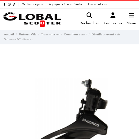
Mentions légales
A propos de Global Scooter
Nous contacter
Rechercher
Connexion
Menu
Accueil
Univers Vélo
Transmission
Dérailleur avant
Dérailleur avant noir
Shimano 6/7 vitesses