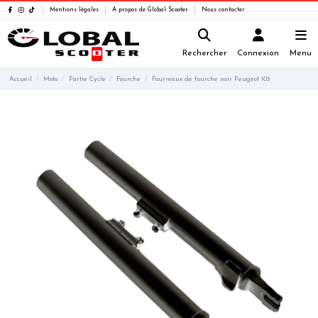
Mentions légales
A propos de Global Scooter
Nous contacter
Rechercher
Connexion
Menu
Accueil
Moto
Partie Cycle
Fourche
Fourreaux de fourche noir Peugeot 103