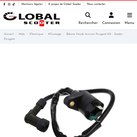
Mentions légales
A propos de Global Scooter
Nous contacter
Rechercher
Connexion
Menu
Accueil
Moto
Electrique
Allumage
Bobine Haute tension Peugeot 103 - Scooter
Peugeot