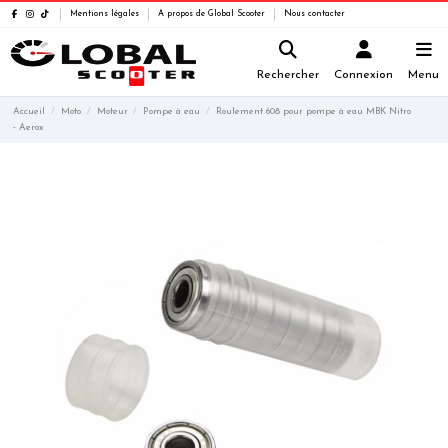
Mentions légales
A propos de Global Scooter
Nous contacter
Rechercher
Connexion
Menu
Accueil
Moto
Moteur
Pompe à eau
Roulement 608 pour pompe à eau MBK Nitro
- Aerox