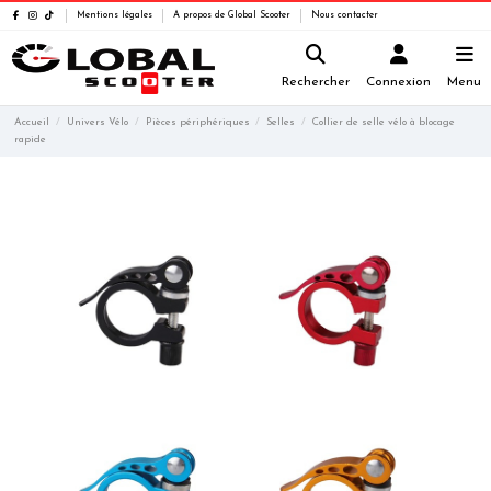
Mentions légales
A propos de Global Scooter
Nous contacter
Rechercher
Connexion
Menu
Accueil
Univers Vélo
Pièces périphériques
Selles
Collier de selle vélo à blocage
rapide