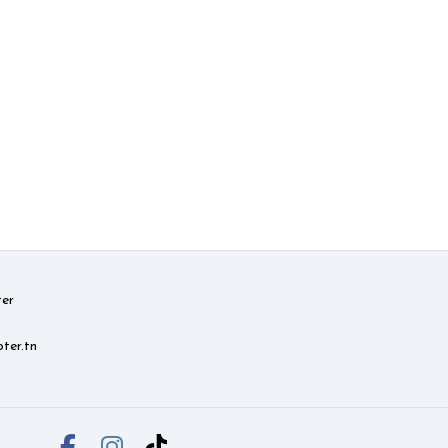
er
ter.tn