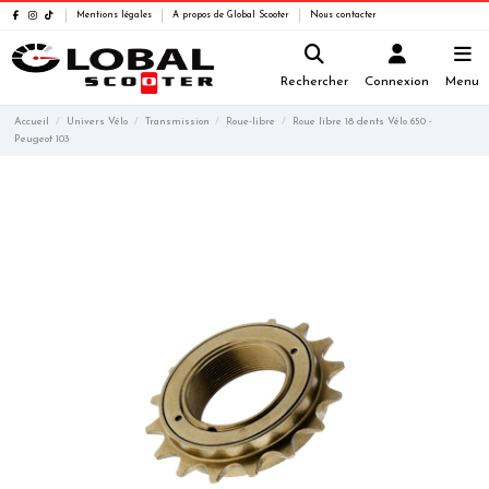
Mentions légales
A propos de Global Scooter
Nous contacter
Rechercher
Connexion
Menu
Accueil
Univers Vélo
Transmission
Roue-libre
Roue libre 18 dents Vélo 650 -
Peugeot 103