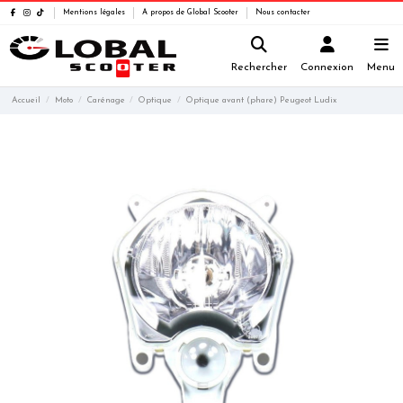
Mentions légales
A propos de Global Scooter
Nous contacter
Rechercher
Connexion
Menu
Accueil
Moto
Carénage
Optique
Optique avant (phare) Peugeot Ludix