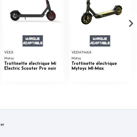
VEEX
VEEMTMAX
Motos
Motos
Trottinette électrique Mi
Trottinette électrique
Electric Scooter Pro noir
Mytoys M1-Max
er