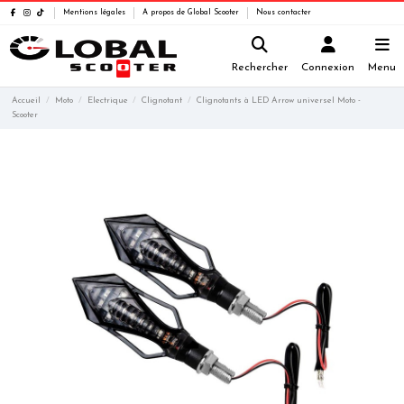
Mentions légales
A propos de Global Scooter
Nous contacter
Rechercher
Connexion
Menu
Accueil
Moto
Electrique
Clignotant
Clignotants à LED Arrow universel Moto -
Scooter