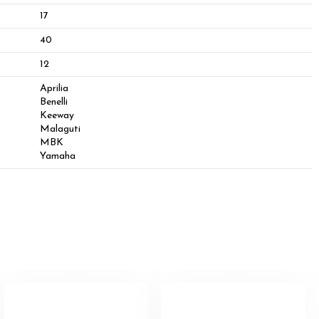
17
40
12
Aprilia
Benelli
Keeway
Malaguti
MBK
Yamaha