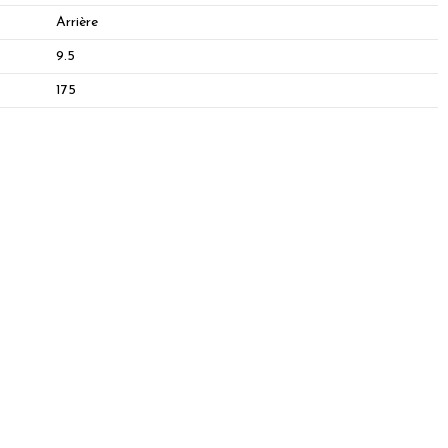
Arrière
9.5
175