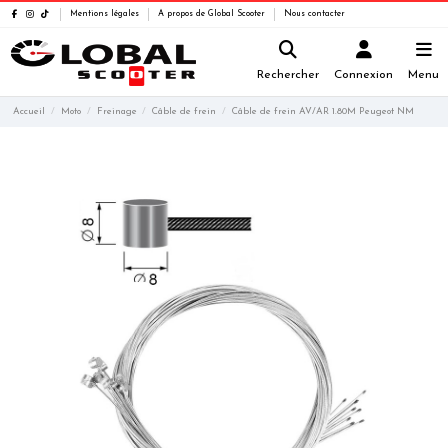
Mentions légales
A propos de Global Scooter
Nous contacter
Rechercher
Connexion
Menu
Accueil
Moto
Freinage
Câble de frein
Câble de frein AV/AR 1.80M Peugeot NM