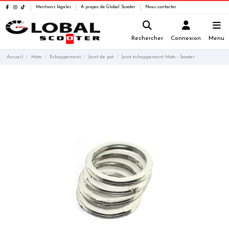
Mentions légales
A propos de Global Scooter
Nous contacter
Rechercher
Connexion
Menu
Accueil
Moto
Echappement
Joint de pot
Joint échappement Moto - Scooter