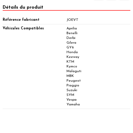
Détails du produit
Référence fabricant
JOEVT
Véhicules Compatibles
Aprilia
Benelli
Derbi
Gilera
GY6
Honda
Keeway
KTM
Kymco
Malaguti
MBK
Peugeot
Piaggio
Suzuki
SYM
Vespa
Yamaha