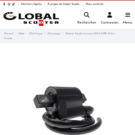
Mentions légales
A propos de Global Scooter
Nous contacter
Rechercher
Connexion
Menu
Accueil
Moto
Electrique
Allumage
Bobine haute tension RMS MBK Nitro -
Ovetto