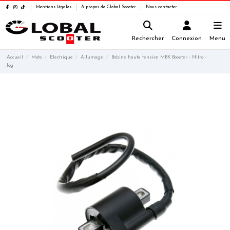
Mentions légales
A propos de Global Scooter
Nous contacter
Rechercher
Connexion
Menu
Accueil
Moto
Electrique
Allumage
Bobine haute tension MBK Booster - Nitro -
Jog