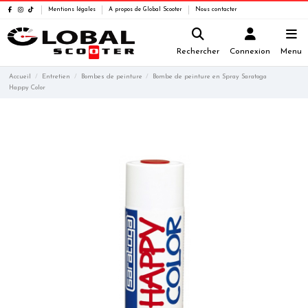
Mentions légales
A propos de Global Scooter
Nous contacter
Rechercher
Connexion
Menu
Accueil
Entretien
Bombes de peinture
Bombe de peinture en Spray Saratoga
Happy Color