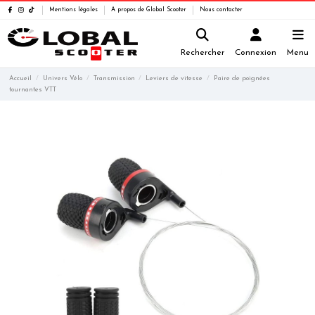
Mentions légales
A propos de Global Scooter
Nous contacter
Rechercher
Connexion
Menu
Accueil
Univers Vélo
Transmission
Leviers de vitesse
Paire de poignées
tournantes VTT