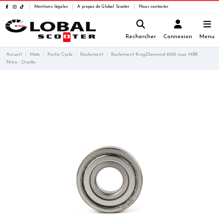
Mentions légales
A propos de Global Scooter
Nous contacter
Rechercher
Connexion
Menu
Accueil
Moto
Partie Cycle
Roulement
Roulement KingDiamond 6300 roue MBK
Nitro - Ovetto