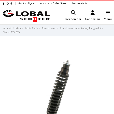
Mentions légales
A propos de Global Scooter
Nous contacter
Rechercher
Connexion
Menu
Accueil
Moto
Partie Cycle
Amortisseur
Amortisseur Inter Racing Piaggio LX -
Vespa ET2 ET4