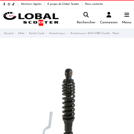
Mentions légales
A propos de Global Scooter
Nous contacter
Rechercher
Connexion
Menu
Accueil
Moto
Partie Cycle
Amortisseur
Amortisseur RMS MBK Ovetto - Neo's