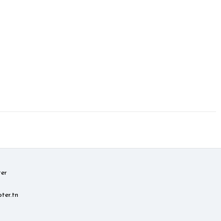
er
ter.tn