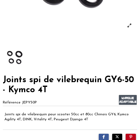
Joints spi de vilebrequin GY6-50
- Kymco 4T
Référence
JEPY50P
Joints spi de vilebrequin pour scooter 50cc et 80cc Chinois GY6, Kymco
Agility 4T, DINK, Vitality 4T, Peugeot Django 4T