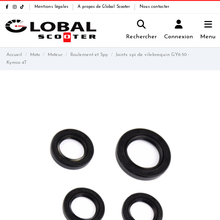
Mentions légales
A propos de Global Scooter
Nous contacter
Rechercher
Connexion
Menu
Accueil
Moto
Moteur
Roulement et Spy
Joints spi de vilebrequin GY6-50 -
Kymco 4T